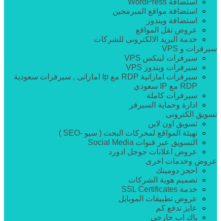
استضافة WordPress
استضافة مواقع المبرمجين
استضافة ويندوز
عروض نقل المواقع
خدمة البريد الالكترونى للشركات
سيرفرات و VPS
سيرفرات لينكس VPS
سيرفرات ويندوز VPS
سيرفرات اماراتية RDP مع Ip اماراتى , سيرفرات سعودية
RDP مع IP سعودي
سيرفرات كاملة
ادارة وحماية السيرفر
تسويق الكترونى
تسويق اون لاين
تهيئة المواقع لمحركات البحث ( سيو -SEO )
التسويق عبر قنوات Social Media
عروض اعلانات جوجل ادورد
عروض وخدمات اخرى
احجز دومينك
تصميم هوية الشركات
خدمة SSL Certificates
عروض تطبيقات الموبايل
عايز تدفع كم
باك اب خارجى