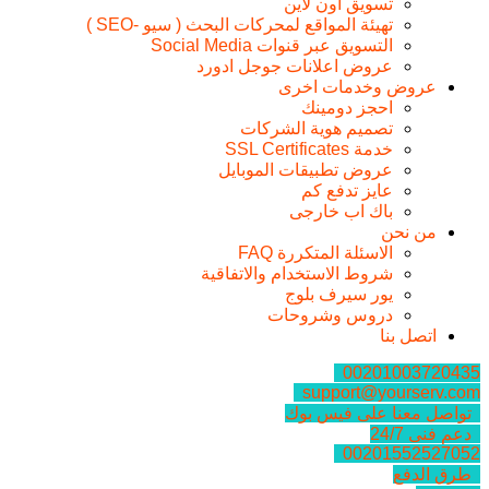
تسويق اون لاين
تهيئة المواقع لمحركات البحث ( سيو -SEO )
التسويق عبر قنوات Social Media
عروض اعلانات جوجل ادورد
عروض وخدمات اخرى
احجز دومينك
تصميم هوية الشركات
خدمة SSL Certificates
عروض تطبيقات الموبايل
عايز تدفع كم
باك اب خارجى
من نحن
الاسئلة المتكررة FAQ
شروط الاستخدام والاتفاقية
يور سيرف بلوج
دروس وشروحات
اتصل بنا
00201003720435
support@yourserv.com
تواصل معنا على فيس بوك
دعم فنى 24/7
00201552527052
طرق الدفع