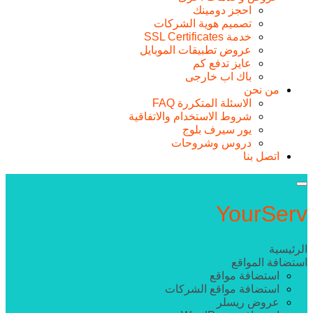
احجز دومينك
تصميم هوية الشركات
خدمة SSL Certificates
عروض تطبيقات الموبايل
عايز تدفع كم
باك اب خارجى
من نحن
الاسئلة المتكررة FAQ
شروط الاستخدام والاتفاقية
يور سيرف بلوج
دروس وشروحات
اتصل بنا
Your
Serv
الرئيسية
استضافة المواقع
استضافة مواقع
استضافة مواقع الشركات
عروض ريسلر