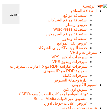
الرئيسية
استضافة المواقع
القائمة
استضافة مواقع
استضافة مواقع الشركات
عروض ريسلر
استضافة WordPress
استضافة مواقع المبرمجين
استضافة ويندوز
عروض نقل المواقع
خدمة البريد الالكترونى للشركات
سيرفرات و VPS
سيرفرات لينكس VPS
سيرفرات ويندوز VPS
سيرفرات اماراتية RDP مع Ip اماراتى , سيرفرات
سعودية RDP مع IP سعودي
سيرفرات كاملة
ادارة وحماية السيرفر
تسويق الكترونى
تسويق اون لاين
تهيئة المواقع لمحركات البحث ( سيو -SEO )
التسويق عبر قنوات Social Media
عروض اعلانات جوجل ادورد
عروض وخدمات اخرى