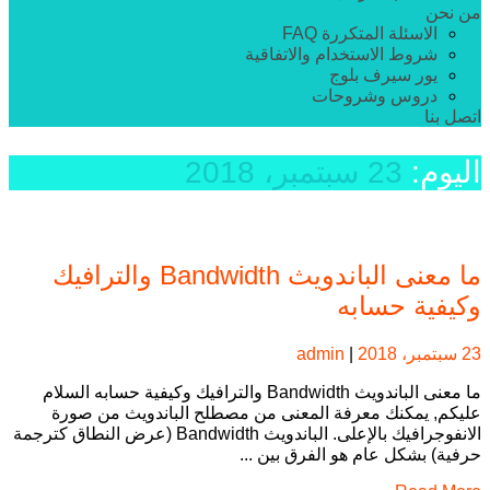
من نحن
الاسئلة المتكررة FAQ
شروط الاستخدام والاتفاقية
يور سيرف بلوج
دروس وشروحات
اتصل بنا
اليوم:
23 سبتمبر، 2018
ما معنى الباندويث Bandwidth والترافيك
وكيفية حسابه
23 سبتمبر، 2018
|
admin
ما معنى الباندويث Bandwidth والترافيك وكيفية حسابه السلام
عليكم, يمكنك معرفة المعنى من مصطلح الباندويث من صورة
الانفوجرافيك بالإعلى. الباندويث Bandwidth (عرض النطاق كترجمة
حرفية) بشكل عام هو الفرق بين ...