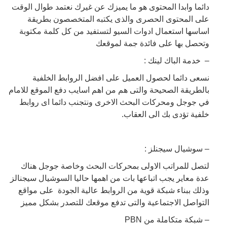
دائما وابدا المحتوى هو ما يميزك عن غيرك نعتمد طوال الوقت
على المحتوى الحصرى والذى يكتبه المتخصصون بطريقة
اساسها استعمال ادوات السيو لتستفيد من كل كلمة مكتوبة
وتحصل بها على فائدة جمة لموقعك
– خدمة الباك لينك :
نسعى دائما لحصول العميل على افضل الروابط الخلفية
بالطريقة الصحيحة والتى هم من اهم اسايب دفع الموقع للامام
في جوجل ومحركات البحث الاخرى ونتجنب دائما اى روابط
خلفية تؤدى بك الى العقاب.
– سوشيال سيجنلز :
لتصل للمراتب الاولى بمحركات البحث وخاصة جوجل هناك
عدة معاير يجب اتباعها بات من اهمها حاليا السوشيال سيجنالز
وذلك ببناء شبكة قوية من الروابط عالية الجودة على مواقع
التواصل الاجتماعية والتى تدفع موقعك للتصدر بشكل مميز
– شبكة متكاملة من PBN