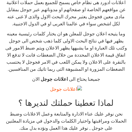
اعلانات ادورد هى نظام خاص يسمح للجميع بعمل حملات اعلانية
عن مواقعهم الخاصة او صفحاتهم او مدوناتهم عبر جوجل بمقابل
مادى معين فجوجل يعتبر محرك البحث الاول والذى لا غنى عنه
لكل اشخص سواء في عالمنا العربى او في الدول الاجنبية.
وما يتيحه اعلان جوجل للمعلن هو ان يختار كلمات رئيسية معينه
يظهر فيها في نتائج البحث الاولى كلما ذهب شخص الى جوجل
وكتب تلك العبارة او ما يشبهها يظهر الاعلان ويتم ضبط الامور فى
انفاق قيمة الاعلان المحددة من خلال الضغطات فانت لا تدفع الا
بالنقرة على الاعلان ولا يمكن اللعب في الامر فجوجل لا يحتسب
الضغطات المزورة او المشبوهة التى ربما تاتيك من المنافسين.
جميعنا يحتاج الى
اعلانات جوجل
الان
لماذا تعطينا حملتك لنديرها ؟
نحن نوفر عليك عناء الادارة والمتابعة وعمل الاعلانات وضبط
الحملات ومراقبتها واختيار الكلمات والدخول في مزيادة المعلنين
على جوجل , نوفر عليك هذا العمل ونؤده بدل منك.