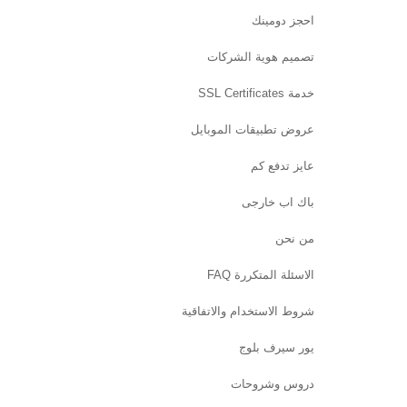
احجز دومينك
تصميم هوية الشركات
خدمة SSL Certificates
عروض تطبيقات الموبايل
عايز تدفع كم
باك اب خارجى
من نحن
الاسئلة المتكررة FAQ
شروط الاستخدام والاتفاقية
يور سيرف بلوج
دروس وشروحات