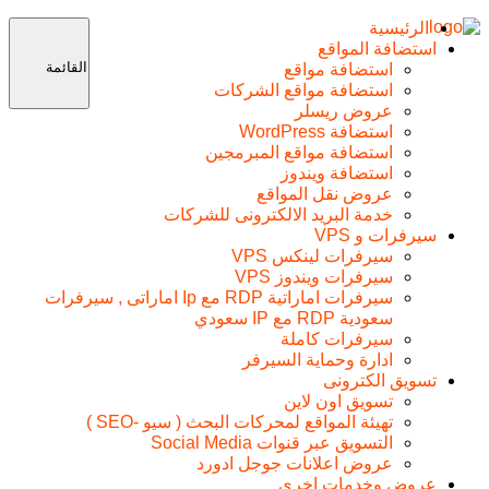
الرئيسية
استضافة المواقع
القائمة
استضافة مواقع
استضافة مواقع الشركات
عروض ريسلر
استضافة WordPress
استضافة مواقع المبرمجين
استضافة ويندوز
عروض نقل المواقع
خدمة البريد الالكترونى للشركات
سيرفرات و VPS
سيرفرات لينكس VPS
سيرفرات ويندوز VPS
سيرفرات اماراتية RDP مع Ip اماراتى , سيرفرات
سعودية RDP مع IP سعودي
سيرفرات كاملة
ادارة وحماية السيرفر
تسويق الكترونى
تسويق اون لاين
تهيئة المواقع لمحركات البحث ( سيو -SEO )
التسويق عبر قنوات Social Media
عروض اعلانات جوجل ادورد
عروض وخدمات اخرى