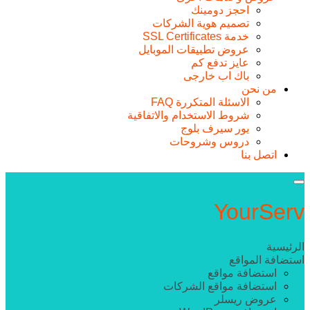
احجز دومينك
تصميم هوية الشركات
خدمة SSL Certificates
عروض تطبيقات الموبايل
عايز تدفع كم
باك اب خارجى
من نحن
الاسئلة المتكررة FAQ
شروط الاستخدام والاتفاقية
يور سيرف بلوج
دروس وشروحات
اتصل بنا
Your
Serv
الرئيسية
استضافة المواقع
استضافة مواقع
استضافة مواقع الشركات
عروض ريسلر