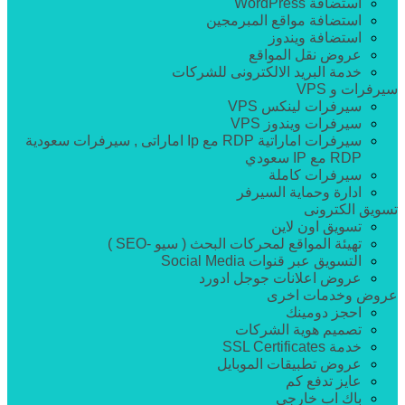
استضافة WordPress
استضافة مواقع المبرمجين
استضافة ويندوز
عروض نقل المواقع
خدمة البريد الالكترونى للشركات
سيرفرات و VPS
سيرفرات لينكس VPS
سيرفرات ويندوز VPS
سيرفرات اماراتية RDP مع Ip اماراتى , سيرفرات سعودية
RDP مع IP سعودي
سيرفرات كاملة
ادارة وحماية السيرفر
تسويق الكترونى
تسويق اون لاين
تهيئة المواقع لمحركات البحث ( سيو -SEO )
التسويق عبر قنوات Social Media
عروض اعلانات جوجل ادورد
عروض وخدمات اخرى
احجز دومينك
تصميم هوية الشركات
خدمة SSL Certificates
عروض تطبيقات الموبايل
عايز تدفع كم
باك اب خارجى