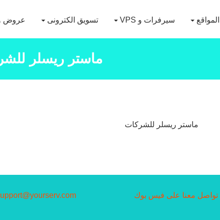
لمواقع
سيرفرات و VPS
تسويق الكترونى
عروض و
ماستر ريسلر للشر
ماستر ريسلر للشركات
تواصل معنا على فيس بوك
support@yourserv.com