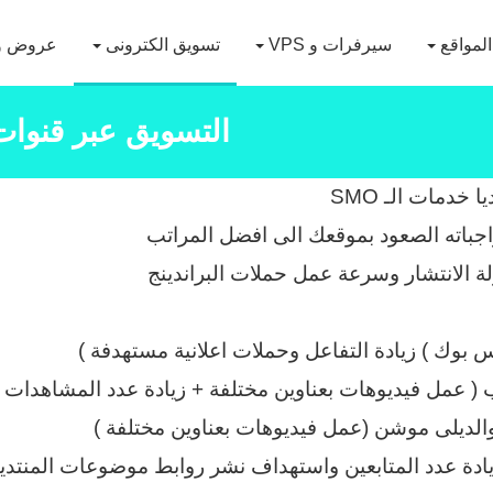
لمواقع
سيرفرات و VPS
تسويق الكترونى
عروض و
التسويق عبر قنوات cial Media
دمات الـ SMO
جباته الصعود بموقعك الى افضل المراتب
 الانتشار وسرعة عمل حملات البراندينج
وك ) زيادة التفاعل وحملات اعلانية مستهدفة )
( عمل فيديوهات بعناوين مختلفة + زيادة عدد المشاهدات )
لديلى موشن (عمل فيديوهات بعناوين مختلفة )
ادة عدد المتابعين واستهداف نشر روابط موضوعات المنتدي