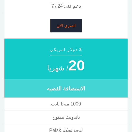
دعم فنى 24 / 7
اشترى الان
$ دولار امريكي
20
/ شهريا
الاستضافة الفضيه
1000 ميجا بايت
باندويث مفتوح
لوحة تحكم Pelsk