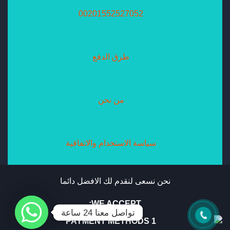
00201552527052
طرق الدفع
من نحن
سياسة الاستخدام والاتفاقية
نحن نسعى لنقدم لك الافضل دائما
WE ACCEPT:
تواصل معنا 24 ساعة
تواصل معنا 24 ساعة