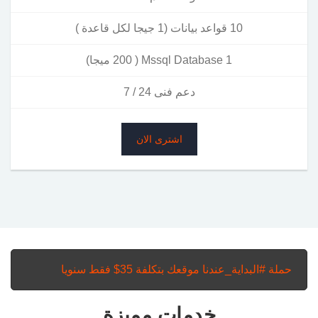
10 قواعد بيانات (1 جيجا لكل قاعدة )
1 Mssql Database ( 200 ميجا)
دعم فنى 24 / 7
اشترى الان
حملة #البداية_عندنا موقعك بتكلفة 35$ فقط سنويا
خدمات مميزة