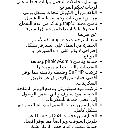
بها مثل محاولات الدخول ببيانات خاطئة علي
لوحات تحكم المواقع.
التأكد من أن الكيرنل مُحدّث بشكل يومي
مما يزيد من ثبات وحماية نظام التشغيل.
تأمين مجلد الـ/tmp والتأكد من عدم السماح
للمخترق بالكتابة داخله وإختراق السيرفر
عن طريقة.
منع المترجمات Compilers والأوامر
الخطرة من العمل علي السيرفر بشكل
إحترافي لا يؤثر علي أداء السيرفر أو
المواقع.
حماية وتأمين phpMyAdmin ومتابعة
التحديثات والثغرات اليومية وحلها.
تركيب SuPHP وضبطه وتأمينه مما يوفر
أقصي حماية من الإختراق عن طريق
السكربتات.
تركيب مود سيكوريتي ووضع الرولز المنقحة
الخاصة بمود سيرف والتي تضمن الوصول
إلي أقصي حماية للسكربتات.
الحماية من ثغرات السيم لينك الشائعة وحلها
بشكل كامل.
الحماية من هجمات DoS و DDoS عن
طريق السوفت وير أيضاً مما يوفر أفضل
حماية ويضمن عدم حظر الزوار بشكل