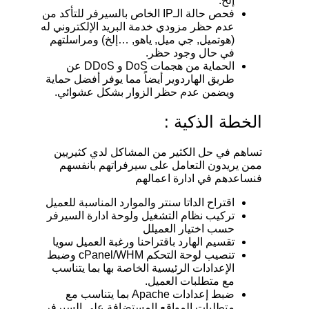
إلخ.
فحص حالة الـIP الخاص بالسيرفر للتأكد من
عدم حظر مزودي خدمة البريد الإلكتروني له
(هوتميل, جي ميل, ياهو, …إلخ) ومراسلتهم
في حال وجود حظر.
الحماية من هجمات DoS و DDoS عن
طريق الهاردوير أيضاً مما يوفر أفضل حماية
ويضمن عدم حظر الزوار بشكل عشوائي.
الخطة الذكية :
تساهم في حل الكثير من المشاكل لدي كثيريين
ممن يريدون التعامل على سيرفراتهم بانفسهم
فنساعدهم في ادارة اعمالهم
اقتراح الداتا سنتر والموارد المناسبة للعميل
تركيب نظام التشغيل ولوحة ادارة السيرفر
حسب اختيار العميلل
تقسيم الهارد باقتراحنا ورغبة العميل سويا
تنصيب لوحة التحكم cPanel/WHM وضبط
الإعدادات الرئيسية الخاصة بها بما يتناسب
مع متطلبات العميل.
ضبط إعدادات Apache بما يتناسب مع
متطلبات المواقع المستضافة علي السيرفر