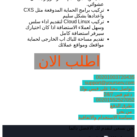
عشوائي.
تركيب برامج الحماية المدوفعة مثل CXS
واعدادها بشكل سليم
تركيب Cloud Linux لتقديم اداء سلس
وسهل لعملاء الاستضافة اذا كان اختيارك
سيرفر استضافة كامل
تقديم مساحة للباك اب الخارجى لحماية
مواقعك ومواقع عملائك
اطلب الان
00201003720435
support@yourserv.com
تواصل معنا على فيس بوك
دعم فنى 24/7
00201552527052
طرق الدفع
من نحن
سياسة الاستخدام والاتفاقية
نحن نسعى لنقدم لك الافضل دائما