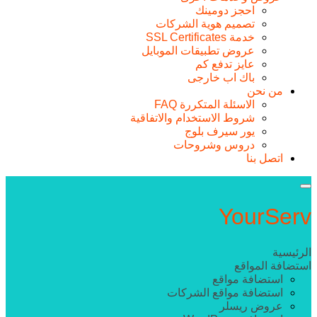
احجز دومينك
تصميم هوية الشركات
خدمة SSL Certificates
عروض تطبيقات الموبايل
عايز تدفع كم
باك اب خارجى
من نحن
الاسئلة المتكررة FAQ
شروط الاستخدام والاتفاقية
يور سيرف بلوج
دروس وشروحات
اتصل بنا
Your
Serv
الرئيسية
استضافة المواقع
استضافة مواقع
استضافة مواقع الشركات
عروض ريسلر