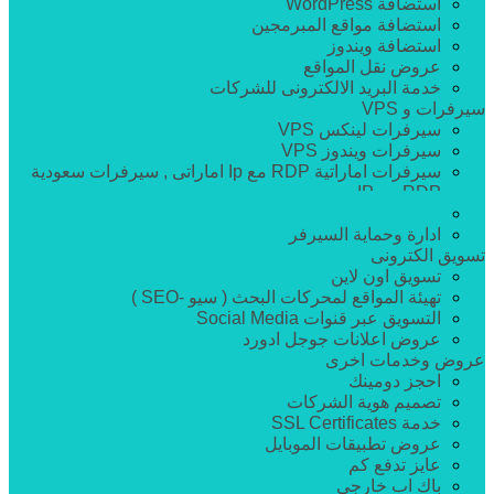
استضافة WordPress
استضافة مواقع المبرمجين
استضافة ويندوز
عروض نقل المواقع
خدمة البريد الالكترونى للشركات
سيرفرات و VPS
سيرفرات لينكس VPS
سيرفرات ويندوز VPS
سيرفرات اماراتية RDP مع Ip اماراتى , سيرفرات سعودية
RDP مع IP سعودي
سيرفرات كاملة
ادارة وحماية السيرفر
تسويق الكترونى
تسويق اون لاين
تهيئة المواقع لمحركات البحث ( سيو -SEO )
التسويق عبر قنوات Social Media
عروض اعلانات جوجل ادورد
عروض وخدمات اخرى
احجز دومينك
تصميم هوية الشركات
خدمة SSL Certificates
عروض تطبيقات الموبايل
عايز تدفع كم
باك اب خارجى