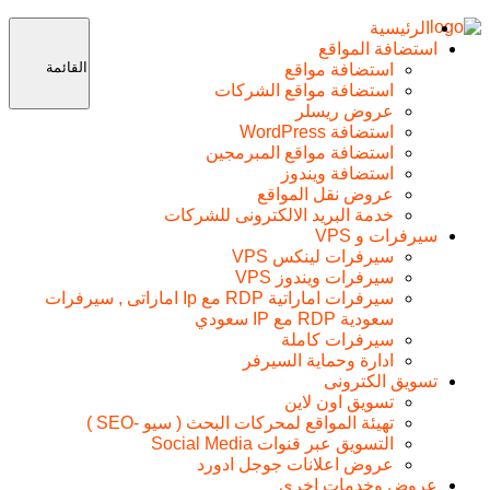
الرئيسية
استضافة المواقع
القائمة
استضافة مواقع
استضافة مواقع الشركات
عروض ريسلر
استضافة WordPress
استضافة مواقع المبرمجين
استضافة ويندوز
عروض نقل المواقع
خدمة البريد الالكترونى للشركات
سيرفرات و VPS
سيرفرات لينكس VPS
سيرفرات ويندوز VPS
سيرفرات اماراتية RDP مع Ip اماراتى , سيرفرات
سعودية RDP مع IP سعودي
سيرفرات كاملة
ادارة وحماية السيرفر
تسويق الكترونى
تسويق اون لاين
تهيئة المواقع لمحركات البحث ( سيو -SEO )
التسويق عبر قنوات Social Media
عروض اعلانات جوجل ادورد
عروض وخدمات اخرى