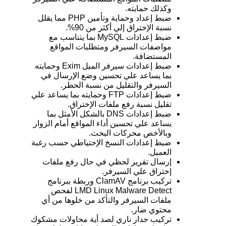
وكذلك حمايته.
ضبط إعداد وحماية وتأمين PHP مما يقلل
نسبة الإختراق إلي أكثر من 90%.
ضبط إعدادات MySQL بما يتناسب مع
مواصفات السيرفر ومتطلبات المواقع
المستضافة.
ضبط إعدادات سيرفر الميل Exim وحمايته
بما يساعد علي تحسين وضع الإرسال في
السيرفر والتقليل من نسبة الحظر.
ضبط إعدادات FTP وحمايته بما يساعد علي
تقليل نسبة رفع ملفات الإختراق.
ضبط إعدادات DNS بالشكل الأمثل بما
يساعد علي تحسين أداء المواقع أمام الزوار
وبالأخص محركات البحث.
ضبط إعدادات النسخ الإحتياطي حسب رغبة
العميل.
إرسال تقرير لحظي في حال رفع ملفات
إختراق علي السيرفر.
تركيب برنامج ClamAV وربطة ببرنامج
LMD Linux Malware Detect لفحص
ملفات السيرفر والتأكد من خلوها من أي
محتوي ضار.
تركيب جدار ناري لصد أية محاولات مشكوك