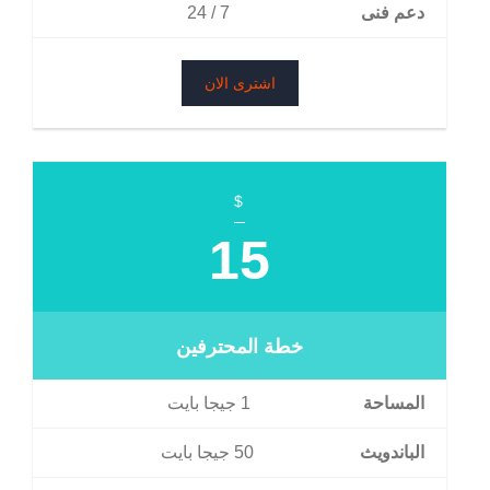
دعم فنى
7 / 24
اشترى الان
$
15
خطة المحترفين
المساحة
1 جيجا بايت
الباندويث
50 جيجا بايت