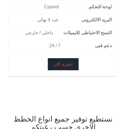
لوحة التحكم
Cpanel
البريد الالكترونى
عدد لا نهائى
النسخ الاحتياطى للايميلات
داخلى / خارجى
دعم فنى
7 / 24
اشترى الان
نستطيع توفير جميع انواع الخطط
الاخرى حسب رغبتكم