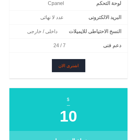
لوحة التحكم
Cpanel
البريد الالكترونى
عدد لا نهائى
النسخ الاحتياطى للايميلات
داخلى / خارجى
دعم فنى
7 / 24
اشترى الان
$
10