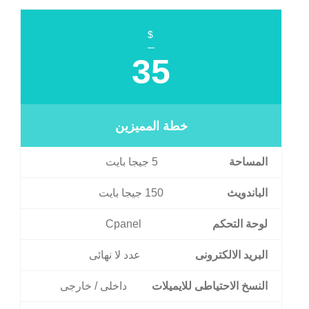
$
35
خطة المميزين
المساحة
5 جيجا بايت
الباندويث
150 جيجا بايت
لوحة التحكم
Cpanel
البريد الالكترونى
عدد لا نهائى
النسخ الاحتياطى للايميلات
داخلى / خارجى