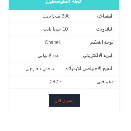
خطة المتوسطين
المساحة
300 ميجا بايت
الباندويث
10 جيجا بايت
لوحة التحكم
Cpanel
البريد الالكترونى
عدد لا نهائى
النسخ الاحتياطى للايميلات
داخلى / خارجى
دعم فنى
7 / 24
اشترى الان