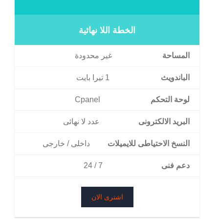
الخطة اللا نهائية
المساحة
غير محدودة
الباندويث
1 تيرا بايت
لوحة التحكم
Cpanel
البريد الالكترونى
عدد لا نهائى
النسخ الاحتياطى للايميلات
داخلى / خارجى
دعم فنى
7 / 24
اشترى الان