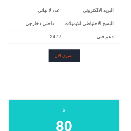
البريد الالكترونى
عدد لا نهائى
النسخ الاحتياطى للايميلات
داخلى / خارجى
دعم فنى
7 / 24
اشترى الان
$
80