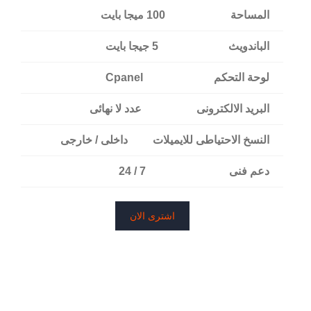
المساحة
100 ميجا بايت
الباندويث
5 جيجا بايت
لوحة التحكم
Cpanel
البريد الالكترونى
عدد لا نهائى
النسخ الاحتياطى للايميلات
داخلى / خارجى
دعم فنى
7 / 24
اشترى الان