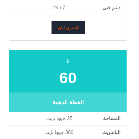
دعم فنى
7 / 24
اشترى الان
$
60
الخطة الذهبية
المساحة
25 جيجا بايت
الباندويث
300 جيجا بايت