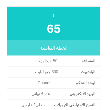
$
65
الخطة القياسية
المساحة
50 جيجا بايت
الباندويث
500 جيجا بايت
لوحة التحكم
Cpanel
البريد الالكترونى
عدد لا نهائى
النسخ الاحتياطى للايميلات
داخلى / خارجى